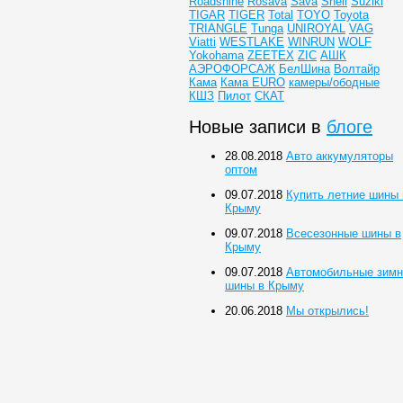
Roadshine
Rosava
Sava
Shell
Suziki
TIGAR
TIGER
Total
TOYO
Toyota
TRIANGLE
Tunga
UNIROYAL
VAG
Viatti
WESTLAKE
WINRUN
WOLF
Yokohama
ZEETEX
ZIC
АШК
АЭРОФОРСАЖ
БелШина
Волтайр
Кама
Кама EURO
камеры/ободные
КШЗ
Пилот
СКАТ
Новые записи в
блоге
28.08.2018
Авто аккумуляторы
оптом
09.07.2018
Купить летние шины 
Крыму
09.07.2018
Всесезонные шины в
Крыму
09.07.2018
Автомобильные зимн
шины в Крыму
20.06.2018
Мы открылись!