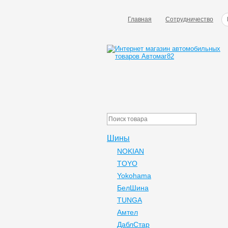
Главная
Сотрудничество
Шины
NOKIAN
TOYO
Yokohama
БелШина
TUNGA
Амтел
ДаблСтар