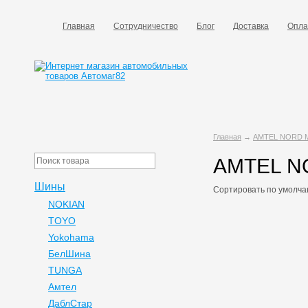
Главная
Сотрудничество
Блог
Доставка
Опла
Главная
→
AMTEL NORD 
AMTEL N
Шины
Сортировать по
умолча
NOKIAN
TOYO
Yokohama
БелШина
TUNGA
Амтел
ДаблСтар