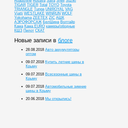
Roadshine
Rosava
Sava
Shell
Suziki
TIGAR
TIGER
Total
TOYO
Toyota
TRIANGLE
Tunga
UNIROYAL
VAG
Viatti
WESTLAKE
WINRUN
WOLF
Yokohama
ZEETEX
ZIC
АШК
АЭРОФОРСАЖ
БелШина
Волтайр
Кама
Кама EURO
камеры/ободные
КШЗ
Пилот
СКАТ
Новые записи в
блоге
28.08.2018
Авто аккумуляторы
оптом
09.07.2018
Купить летние шины в
Крыму
09.07.2018
Всесезонные шины в
Крыму
09.07.2018
Автомобильные зимние
шины в Крыму
20.06.2018
Мы открылись!