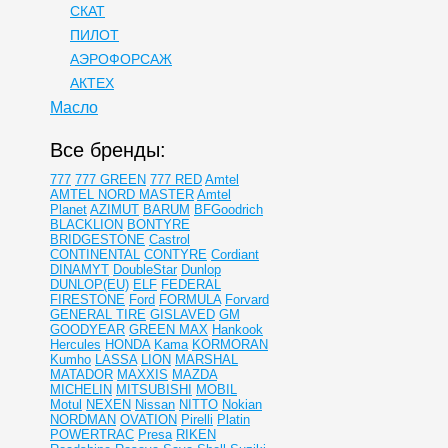
СКАТ
ПИЛОТ
АЭРОФОРСАЖ
АКТЕХ
Масло
Все бренды:
777
777 GREEN
777 RED
Amtel
AMTEL NORD MASTER
Amtel
Planet
AZIMUT
BARUM
BFGoodrich
BLACKLION
BONTYRE
BRIDGESTONE
Castrol
CONTINENTAL
CONTYRE
Cordiant
DINAMYT
DoubleStar
Dunlop
DUNLOP(EU)
ELF
FEDERAL
FIRESTONE
Ford
FORMULA
Forvard
GENERAL TIRE
GISLAVED
GM
GOODYEAR
GREEN MAX
Hankook
Hercules
HONDA
Kama
KORMORAN
Kumho
LASSA
LION
MARSHAL
MATADOR
MAXXIS
MAZDA
MICHELIN
MITSUBISHI
MOBIL
Motul
NEXEN
Nissan
NITTO
Nokian
NORDMAN
OVATION
Pirelli
Platin
POWERTRAC
Presa
RIKEN