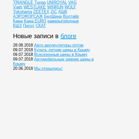
TRIANGLE
Tunga
UNIROYAL
VAG
Viatti
WESTLAKE
WINRUN
WOLF
Yokohama
ZEETEX
ZIC
АШК
АЭРОФОРСАЖ
БелШина
Волтайр
Кама
Кама EURO
камеры/ободные
КШЗ
Пилот
СКАТ
Новые записи в
блоге
28.08.2018
Авто аккумуляторы оптом
09.07.2018
Купить летние шины в Крыму
09.07.2018
Всесезонные шины в Крыму
09.07.2018
Автомобильные зимние шины в
Крыму
20.06.2018
Мы открылись!