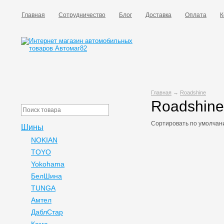
Главная
Сотрудничество
Блог
Доставка
Оплата
К
Главная
→
Roadshine
Roadshine
Сортировать по
умолчан
Шины
NOKIAN
TOYO
Yokohama
БелШина
TUNGA
Амтел
ДаблСтар