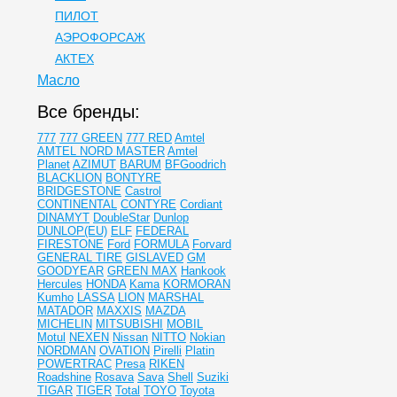
ПИЛОТ
АЭРОФОРСАЖ
АКТЕХ
Масло
Все бренды:
777
777 GREEN
777 RED
Amtel
AMTEL NORD MASTER
Amtel
Planet
AZIMUT
BARUM
BFGoodrich
BLACKLION
BONTYRE
BRIDGESTONE
Castrol
CONTINENTAL
CONTYRE
Cordiant
DINAMYT
DoubleStar
Dunlop
DUNLOP(EU)
ELF
FEDERAL
FIRESTONE
Ford
FORMULA
Forvard
GENERAL TIRE
GISLAVED
GM
GOODYEAR
GREEN MAX
Hankook
Hercules
HONDA
Kama
KORMORAN
Kumho
LASSA
LION
MARSHAL
MATADOR
MAXXIS
MAZDA
MICHELIN
MITSUBISHI
MOBIL
Motul
NEXEN
Nissan
NITTO
Nokian
NORDMAN
OVATION
Pirelli
Platin
POWERTRAC
Presa
RIKEN
Roadshine
Rosava
Sava
Shell
Suziki
TIGAR
TIGER
Total
TOYO
Toyota