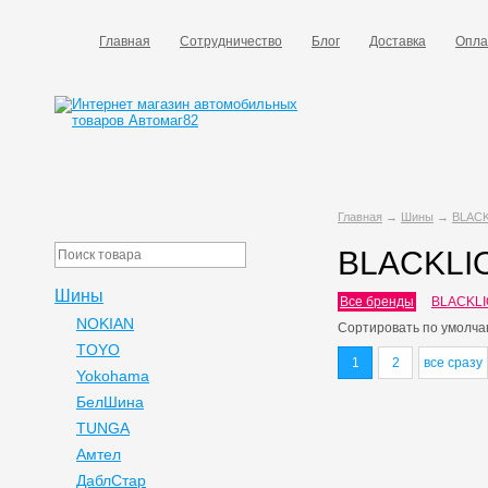
Главная
Сотрудничество
Блог
Доставка
Опла
Главная
→
Шины
→
BLAC
BLACKLI
Шины
Все бренды
BLACKL
NOKIAN
Сортировать по
умолча
TOYO
1
2
все сразу
Yokohama
БелШина
TUNGA
Амтел
ДаблСтар