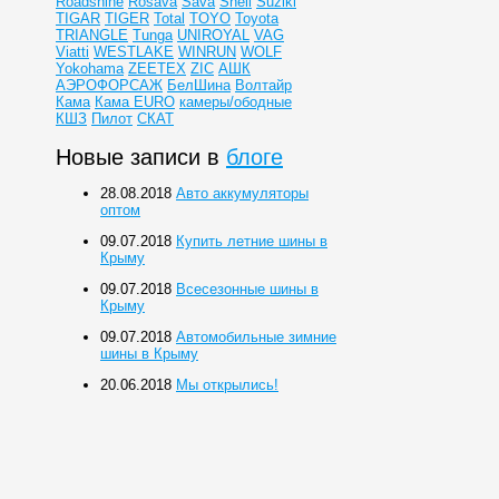
Roadshine
Rosava
Sava
Shell
Suziki
TIGAR
TIGER
Total
TOYO
Toyota
TRIANGLE
Tunga
UNIROYAL
VAG
Viatti
WESTLAKE
WINRUN
WOLF
Yokohama
ZEETEX
ZIC
АШК
АЭРОФОРСАЖ
БелШина
Волтайр
Кама
Кама EURO
камеры/ободные
КШЗ
Пилот
СКАТ
Новые записи в
блоге
28.08.2018
Авто аккумуляторы
оптом
09.07.2018
Купить летние шины в
Крыму
09.07.2018
Всесезонные шины в
Крыму
09.07.2018
Автомобильные зимние
шины в Крыму
20.06.2018
Мы открылись!