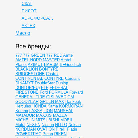
СКАТ
ПИЛОТ
АЭРОФОРСАЖ
АКТЕХ
Масло
Все бренды:
777
777 GREEN
777 RED
Amtel
AMTEL NORD MASTER
Amtel
Planet
AZIMUT
BARUM
BFGoodrich
BLACKLION
BONTYRE
BRIDGESTONE
Castrol
CONTINENTAL
CONTYRE
Cordiant
DINAMYT
DoubleStar
Dunlop
DUNLOP(EU)
ELF
FEDERAL
FIRESTONE
Ford
FORMULA
Forvard
GENERAL TIRE
GISLAVED
GM
GOODYEAR
GREEN MAX
Hankook
Hercules
HONDA
Kama
KORMORAN
Kumho
LASSA
LION
MARSHAL
MATADOR
MAXXIS
MAZDA
MICHELIN
MITSUBISHI
MOBIL
Motul
NEXEN
Nissan
NITTO
Nokian
NORDMAN
OVATION
Pirelli
Platin
POWERTRAC
Presa
RIKEN