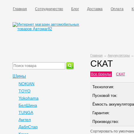
Главная
Сотрудничество
Блог
Доставка
Оплата
К
Главная
→
Аккумуляторы
СКАТ
Все бренды
СКАТ
Шины
NOKIAN
Технология:
TOYO
Пусковой ток:
Yokohama
Ёмкость аккумулятора
БелШина
TUNGA
Гарантия:
Амтел
Производство:
ДаблСтар
Сортировать по
умолчан