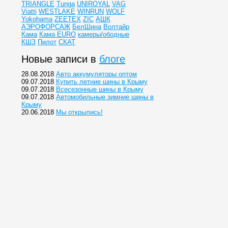
TRIANGLE
Tunga
UNIROYAL
VAG
Viatti
WESTLAKE
WINRUN
WOLF
Yokohama
ZEETEX
ZIC
АШК
АЭРОФОРСАЖ
БелШина
Волтайр
Кама
Кама EURO
камеры/ободные
КШЗ
Пилот
СКАТ
Новые записи в
блоге
28.08.2018
Авто аккумуляторы оптом
09.07.2018
Купить летние шины в Крыму
09.07.2018
Всесезонные шины в Крыму
09.07.2018
Автомобильные зимние шины в
Крыму
20.06.2018
Мы открылись!