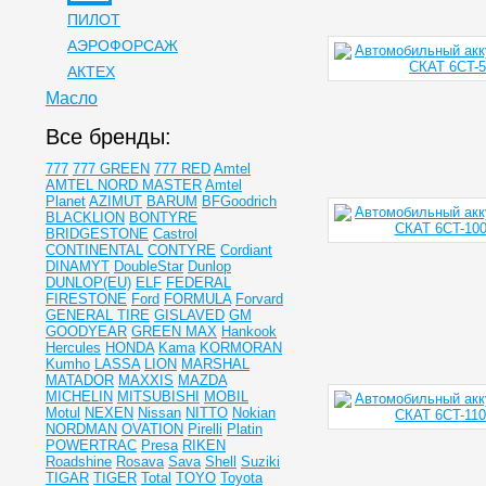
ПИЛОТ
АЭРОФОРСАЖ
АКТЕХ
Масло
Все бренды:
777
777 GREEN
777 RED
Amtel
AMTEL NORD MASTER
Amtel
Planet
AZIMUT
BARUM
BFGoodrich
BLACKLION
BONTYRE
BRIDGESTONE
Castrol
CONTINENTAL
CONTYRE
Cordiant
DINAMYT
DoubleStar
Dunlop
DUNLOP(EU)
ELF
FEDERAL
FIRESTONE
Ford
FORMULA
Forvard
GENERAL TIRE
GISLAVED
GM
GOODYEAR
GREEN MAX
Hankook
Hercules
HONDA
Kama
KORMORAN
Kumho
LASSA
LION
MARSHAL
MATADOR
MAXXIS
MAZDA
MICHELIN
MITSUBISHI
MOBIL
Motul
NEXEN
Nissan
NITTO
Nokian
NORDMAN
OVATION
Pirelli
Platin
POWERTRAC
Presa
RIKEN
Roadshine
Rosava
Sava
Shell
Suziki
TIGAR
TIGER
Total
TOYO
Toyota