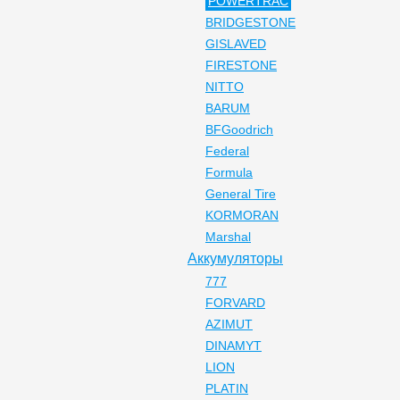
POWERTRAC
BRIDGESTONE
GISLAVED
FIRESTONE
NITTO
BARUM
BFGoodrich
Federal
Formula
General Tire
KORMORAN
Marshal
Аккумуляторы
777
FORVARD
AZIMUT
DINAMYT
LION
PLATIN