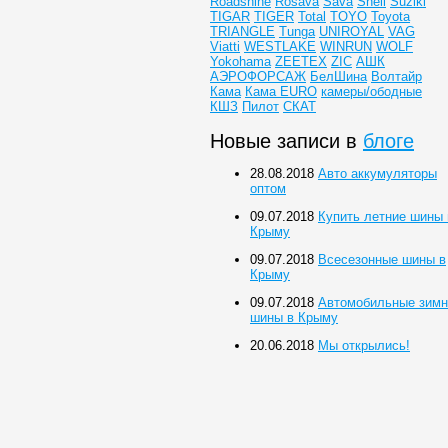
Roadshine
Rosava
Sava
Shell
Suziki
TIGAR
TIGER
Total
TOYO
Toyota
TRIANGLE
Tunga
UNIROYAL
VAG
Viatti
WESTLAKE
WINRUN
WOLF
Yokohama
ZEETEX
ZIC
АШК
АЭРОФОРСАЖ
БелШина
Волтайр
Кама
Кама EURO
камеры/ободные
КШЗ
Пилот
СКАТ
Новые записи в
блоге
28.08.2018
Авто аккумуляторы
оптом
09.07.2018
Купить летние шины 
Крыму
09.07.2018
Всесезонные шины в
Крыму
09.07.2018
Автомобильные зимн
шины в Крыму
20.06.2018
Мы открылись!