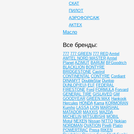
СКАТ
ПИЛОТ
АЭРОФОРСАЖ
АКТЕХ
Масло
Все бренды:
777
777 GREEN
777 RED
Amtel
AMTEL NORD MASTER
Amtel
Planet
AZIMUT
BARUM
BFGoodrich
BLACKLION
BONTYRE
BRIDGESTONE
Castrol
CONTINENTAL
CONTYRE
Cordiant
DINAMYT
DoubleStar
Dunlop
DUNLOP(EU)
ELF
FEDERAL
FIRESTONE
Ford
FORMULA
Forvard
GENERAL TIRE
GISLAVED
GM
GOODYEAR
GREEN MAX
Hankook
Hercules
HONDA
Kama
KORMORAN
Kumho
LASSA
LION
MARSHAL
MATADOR
MAXXIS
MAZDA
MICHELIN
MITSUBISHI
MOBIL
Motul
NEXEN
Nissan
NITTO
Nokian
NORDMAN
OVATION
Pirelli
Platin
POWERTRAC
Presa
RIKEN