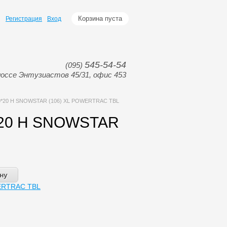
Корзина пуста
Регистрация
Вход
545-54-54
(095)
оссе Энтузиастов 45/31, офис 453
0*20 H SNOWSTAR (106) XL POWERTRAC TBL
*20 H SNOWSTAR
WERTRAC TBL