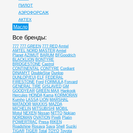
ПИЛОТ
АЭРОФОРСАЖ
АКТЕХ
Масло
Все бренды:
777
777 GREEN
777 RED
Amtel
AMTEL NORD MASTER
Amtel
Planet
AZIMUT
BARUM
BFGoodrich
BLACKLION
BONTYRE
BRIDGESTONE
Castrol
CONTINENTAL
CONTYRE
Cordiant
DINAMYT
DoubleStar
Dunlop
DUNLOP(EU)
ELF
FEDERAL
FIRESTONE
Ford
FORMULA
Forvard
GENERAL TIRE
GISLAVED
GM
GOODYEAR
GREEN MAX
Hankook
Hercules
HONDA
Kama
KORMORAN
Kumho
LASSA
LION
MARSHAL
MATADOR
MAXXIS
MAZDA
MICHELIN
MITSUBISHI
MOBIL
Motul
NEXEN
Nissan
NITTO
Nokian
NORDMAN
OVATION
Pirelli
Platin
POWERTRAC
Presa
RIKEN
Roadshine
Rosava
Sava
Shell
Suziki
TIGAR
TIGER
Total
TOYO
Toyota