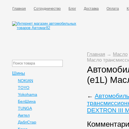
Главная
Сотрудничество
Блог
Доставка
Оплата
К
Главная
→
Масло
Масло трансмисси
Автомоби
Шины
(e1L) Мас
NOKIAN
TOYO
Yokohama
←
Автомобиль
БелШина
трансмиссион
TUNGA
DEXTRON III М
Амтел
ДаблСтар
Комментар