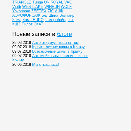
TRIANGLE
Tunga
UNIROYAL
VAG
Viatti
WESTLAKE
WINRUN
WOLF
Yokohama
ZEETEX
ZIC
АШК
АЭРОФОРСАЖ
БелШина
Волтайр
Кама
Кама EURO
камеры/ободные
КШЗ
Пилот
СКАТ
Новые записи в
блоге
28.08.2018
Авто аккумуляторы оптом
09.07.2018
Купить летние шины в Крыму
09.07.2018
Всесезонные шины в Крыму
09.07.2018
Автомобильные зимние шины в
Крыму
20.06.2018
Мы открылись!