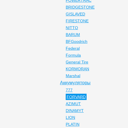
POWERTRAC
BRIDGESTONE
GISLAVED
FIRESTONE
NITTO
BARUM
BFGoodrich
Federal
Formula
General Tire
KORMORAN
Marshal
Аккумуляторы
777
FORVARD
AZIMUT
DINAMYT
LION
PLATIN