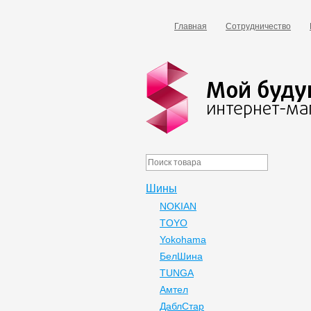
Главная
Сотрудничество
Шины
NOKIAN
TOYO
Yokohama
БелШина
TUNGA
Амтел
ДаблСтар