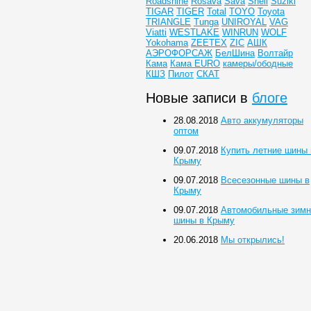
Roadshine
Rosava
Sava
Shell
Suziki
TIGAR
TIGER
Total
TOYO
Toyota
TRIANGLE
Tunga
UNIROYAL
VAG
Viatti
WESTLAKE
WINRUN
WOLF
Yokohama
ZEETEX
ZIC
АШК
АЭРОФОРСАЖ
БелШина
Волтайр
Кама
Кама EURO
камеры/ободные
КШЗ
Пилот
СКАТ
Новые записи в
блоге
28.08.2018
Авто аккумуляторы
оптом
09.07.2018
Купить летние шины 
Крыму
09.07.2018
Всесезонные шины в
Крыму
09.07.2018
Автомобильные зимн
шины в Крыму
20.06.2018
Мы открылись!