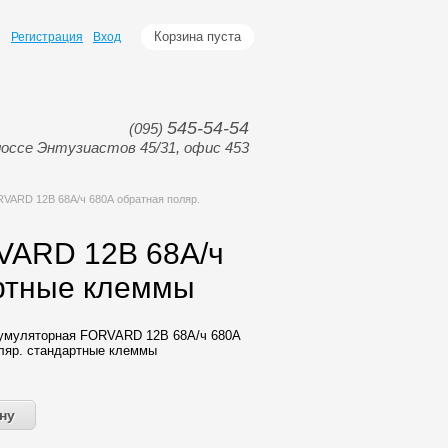
Корзина пуста
Регистрация
Вход
545-54-54
(095)
оссе Энтузиастов 45/31, офис 453
VARD 12В 68А/ч 680А обратная поляр.
VARD 12В 68А/ч
артные клеммы
кумуляторная FORVARD 12В 68А/ч 680А
ляр. стандартные клеммы