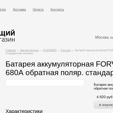
Блог
Доставка
Оплата
Контакты
Москва, ш
Главная
→
Аккумуляторы
→
FORVARD
→
Forvard
→ Батарея аккумуляторная FOR
стандартные клеммы
Батарея аккумуляторная FOR
680А обратная поляр. станд
Батарея ак
обратная по
4 820
руб
Характеристики