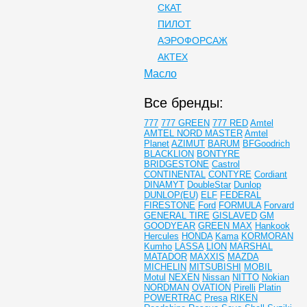
СКАТ
ПИЛОТ
АЭРОФОРСАЖ
АКТЕХ
Масло
Все бренды:
777
777 GREEN
777 RED
Amtel
AMTEL NORD MASTER
Amtel
Planet
AZIMUT
BARUM
BFGoodrich
BLACKLION
BONTYRE
BRIDGESTONE
Castrol
CONTINENTAL
CONTYRE
Cordiant
DINAMYT
DoubleStar
Dunlop
DUNLOP(EU)
ELF
FEDERAL
FIRESTONE
Ford
FORMULA
Forvard
GENERAL TIRE
GISLAVED
GM
GOODYEAR
GREEN MAX
Hankook
Hercules
HONDA
Kama
KORMORAN
Kumho
LASSA
LION
MARSHAL
MATADOR
MAXXIS
MAZDA
MICHELIN
MITSUBISHI
MOBIL
Motul
NEXEN
Nissan
NITTO
Nokian
NORDMAN
OVATION
Pirelli
Platin
POWERTRAC
Presa
RIKEN