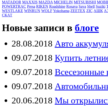
MATADOR
MAXXIS
MAZDA
MICHELIN
MITSUBISHI
MOBI
POWERTRAC
Presa
RIKEN
Roadshine
Rosava
Sava
Shell
Suziki
WESTLAKE
WINRUN
WOLF
Yokohama
ZEETEX
ZIC
АШК
А
СКАТ
Новые записи в
блоге
28.08.2018
Авто аккумул
09.07.2018
Купить летни
09.07.2018
Всесезонные
09.07.2018
Автомобильн
20.06.2018
Мы открылис