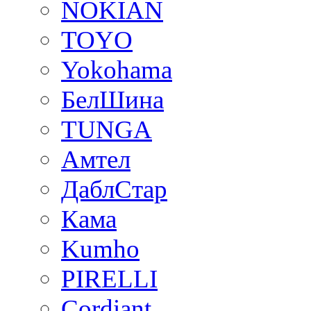
NOKIAN
TOYO
Yokohama
БелШина
TUNGA
Амтел
ДаблСтар
Кама
Kumho
PIRELLI
Cordiant