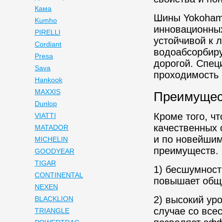
Кама
Шины Yokoham
Kumho
инновационных
PIRELLI
устойчивой к
Cordiant
водоабсорбир
Presa
дорогой. Спец
Sava
проходимость 
Hankook
MAXXIS
Преимущес
Dunlop
Кроме того, ч
VIATTI
качественных
MATADOR
и по новейшим
MICHELIN
преимуществ. 
GOODYEAR
TIGAR
1) бесшумност
CONTINENTAL
повышает общ
NEXEN
2) высокий ур
BLACKLION
случае со все
TRIANGLE