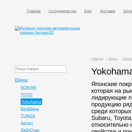
Главная
Сотрудничество
Блог
Доставка
Опла
Главная
→
Шины
→
Yokoh
Yokoham
Шины
Японские пок
NOKIAN
которая на ры
TOYO
лидирующие по
Yokohama
продукцию ряд
БелШина
среди которых 
TUNGA
Subaru, Toyot
Амтел
относительно 
ДаблСтар
свойства и по