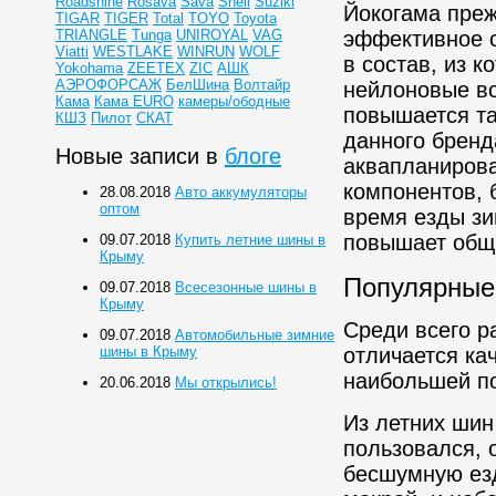
Roadshine
Rosava
Sava
Shell
Suziki
Йокогама преж
TIGAR
TIGER
Total
TOYO
Toyota
TRIANGLE
Tunga
UNIROYAL
VAG
эффективное с
Viatti
WESTLAKE
WINRUN
WOLF
в состав, из 
Yokohama
ZEETEX
ZIC
АШК
АЭРОФОРСАЖ
БелШина
Волтайр
нейлоновые в
Кама
Кама EURO
камеры/ободные
повышается т
КШЗ
Пилот
СКАТ
данного бренд
Новые записи в
блоге
аквапланирова
компонентов, 
28.08.2018
Авто аккумуляторы
оптом
время езды зи
повышает общ
09.07.2018
Купить летние шины в
Крыму
Популярные
09.07.2018
Всесезонные шины в
Крыму
Среди всего р
09.07.2018
Автомобильные зимние
шины в Крыму
отличается ка
наибольшей по
20.06.2018
Мы открылись!
Из летних шин
пользовался, 
бесшумную езду