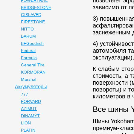
позволяет эфф
POWERTRAC
зависимо от п
BRIDGESTONE
GISLAVED
3) повышенная
FIRESTONE
асфальтирован
NITTO
заснеженным д
BARUM
4) устойчивос
BFGoodrich
автомобиля та
Federal
эксплуатации)
Formula
General Tire
К слабым стор
KORMORAN
стоимость, а 
Marshal
поверхности (
Аккумуляторы
повороты) и т
777
километров в 
FORVARD
Все шины 
AZIMUT
DINAMYT
Шины Yokoham
LION
премиум-класс
PLATIN