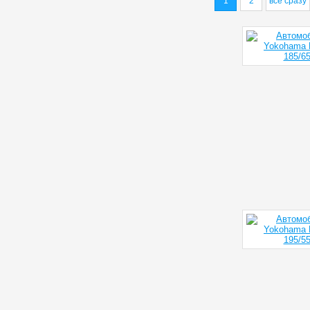
1
2
все сразу