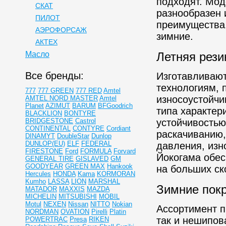
подходят. Мод
СКАТ
разнообразен 
ПИЛОТ
преимущества.
АЭРОФОРСАЖ
зимние.
АКТЕХ
Масло
Летняя рези
Все бренды:
Изготавливаю
технологиям, 
777
777 GREEN
777 RED
Amtel
износоустойчи
AMTEL NORD MASTER
Amtel
Planet
AZIMUT
BARUM
BFGoodrich
типа характер
BLACKLION
BONTYRE
BRIDGESTONE
Castrol
устойчивостью
CONTINENTAL
CONTYRE
Cordiant
раскачиванию,
DINAMYT
DoubleStar
Dunlop
DUNLOP(EU)
ELF
FEDERAL
давления, изн
FIRESTONE
Ford
FORMULA
Forvard
Йокогама обе
GENERAL TIRE
GISLAVED
GM
GOODYEAR
GREEN MAX
Hankook
на больших ск
Hercules
HONDA
Kama
KORMORAN
Kumho
LASSA
LION
MARSHAL
Зимние пок
MATADOR
MAXXIS
MAZDA
MICHELIN
MITSUBISHI
MOBIL
Motul
NEXEN
Nissan
NITTO
Nokian
Ассортимент п
NORDMAN
OVATION
Pirelli
Platin
так и нешипо
POWERTRAC
Presa
RIKEN