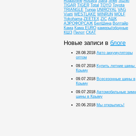
Roadshine
Rosava
Sava
Shell
Suziki
TIGAR
TIGER
Total
TOYO
Toyota
TRIANGLE
Tunga
UNIROYAL
VAG
Viatti
WESTLAKE
WINRUN
WOLF
Yokohama
ZEETEX
ZIC
АШК
АЭРОФОРСАЖ
БелШина
Волтайр
Кама
Кама EURO
камеры/ободные
КШЗ
Пилот
СКАТ
Новые записи в
блоге
28.08.2018
Авто аккумуляторы
оптом
09.07.2018
Купить летние шины 
Крыму
09.07.2018
Всесезонные шины в
Крыму
09.07.2018
Автомобильные зимн
шины в Крыму
20.06.2018
Мы открылись!