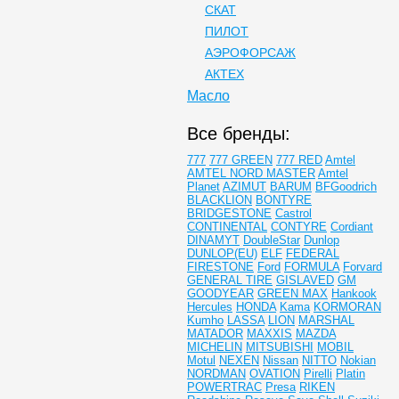
СКАТ
ПИЛОТ
АЭРОФОРСАЖ
АКТЕХ
Масло
Все бренды:
777
777 GREEN
777 RED
Amtel
AMTEL NORD MASTER
Amtel
Planet
AZIMUT
BARUM
BFGoodrich
BLACKLION
BONTYRE
BRIDGESTONE
Castrol
CONTINENTAL
CONTYRE
Cordiant
DINAMYT
DoubleStar
Dunlop
DUNLOP(EU)
ELF
FEDERAL
FIRESTONE
Ford
FORMULA
Forvard
GENERAL TIRE
GISLAVED
GM
GOODYEAR
GREEN MAX
Hankook
Hercules
HONDA
Kama
KORMORAN
Kumho
LASSA
LION
MARSHAL
MATADOR
MAXXIS
MAZDA
MICHELIN
MITSUBISHI
MOBIL
Motul
NEXEN
Nissan
NITTO
Nokian
NORDMAN
OVATION
Pirelli
Platin
POWERTRAC
Presa
RIKEN