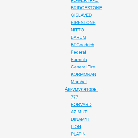
POWERTRAC
BRIDGESTONE
GISLAVED
FIRESTONE
NITTO
BARUM
BFGoodrich
Federal
Formula
General Tire
KORMORAN
Marshal
Аккумуляторы
777
FORVARD
AZIMUT
DINAMYT
LION
PLATIN