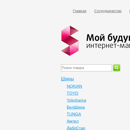
Главная
Сотрудничество
Шины
NOKIAN
TOYO
Yokohama
БелШина
TUNGA
Амтел
ДаблСтар