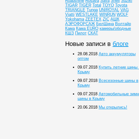
Roadshine
Rosava
Sava
Shell
Suziki
TIGAR
TIGER
Total
TOYO
Toyota
TRIANGLE
Tunga
UNIROYAL
VAG
Viatti
WESTLAKE
WINRUN
WOLF
Yokohama
ZEETEX
ZIC
АШК
АЭРОФОРСАЖ
БелШина
Волтайр
Кама
Кама EURO
камеры/ободные
КШЗ
Пилот
СКАТ
Новые записи в
блоге
28.08.2018
Авто аккумуляторы
оптом
09.07.2018
Купить летние шины 
Крыму
09.07.2018
Всесезонные шины в
Крыму
09.07.2018
Автомобильные зимн
шины в Крыму
20.06.2018
Мы открылись!