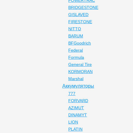
POWERTRAC
BRIDGESTONE
GISLAVED
FIRESTONE
NITTO
BARUM
BFGoodrich
Federal
Formula
General Tire
KORMORAN
Marshal
Аккумуляторы
777
FORVARD
AZIMUT
DINAMYT
LION
PLATIN