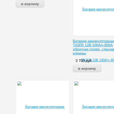
Батарея аккумуляторна
TIGER 12В 100А/ч 800А
обратная поляр. станд
клеммы
3 700
руб