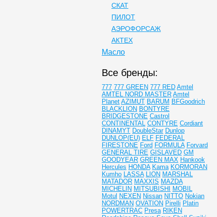
СКАТ
ПИЛОТ
АЭРОФОРСАЖ
АКТЕХ
Масло
Все бренды:
777
777 GREEN
777 RED
Amtel
AMTEL NORD MASTER
Amtel
Planet
AZIMUT
BARUM
BFGoodrich
BLACKLION
BONTYRE
BRIDGESTONE
Castrol
CONTINENTAL
CONTYRE
Cordiant
DINAMYT
DoubleStar
Dunlop
DUNLOP(EU)
ELF
FEDERAL
FIRESTONE
Ford
FORMULA
Forvard
GENERAL TIRE
GISLAVED
GM
GOODYEAR
GREEN MAX
Hankook
Hercules
HONDA
Kama
KORMORAN
Kumho
LASSA
LION
MARSHAL
MATADOR
MAXXIS
MAZDA
MICHELIN
MITSUBISHI
MOBIL
Motul
NEXEN
Nissan
NITTO
Nokian
NORDMAN
OVATION
Pirelli
Platin
POWERTRAC
Presa
RIKEN