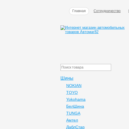
Главная
Сотрудничество
Шины
NOKIAN
TOYO
Yokohama
БелШина
TUNGA
Амтел
ДаблСтар