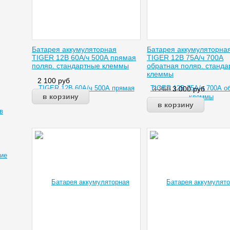
Батарея аккумуляторная
Батарея аккумуляторна
TIGER 12В 60А/ч 500А прямая
TIGER 12В 75А/ч 700А
поляр. стандартные клеммы
обратная поляр. станд
клеммы
2 100
руб
3 250
3 000
руб
в
ие