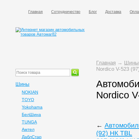
Главная
Сотрудничество
Блог
Доставка
Опла
Главная
→
Шины
Nordico V-523 (9
Автомоби
Шины
NOKIAN
Nordico V
TOYO
Yokohama
БелШина
TUNGA
←
Автомобиль
Амтел
(92) НК TBL
ДаблСтар