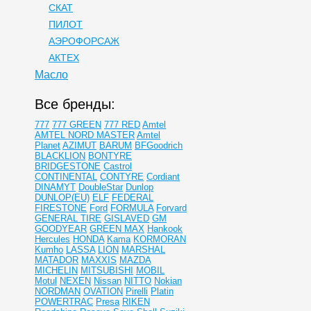
СКАТ
ПИЛОТ
АЭРОФОРСАЖ
АКТЕХ
Масло
Все бренды:
777
777 GREEN
777 RED
Amtel
AMTEL NORD MASTER
Amtel
Planet
AZIMUT
BARUM
BFGoodrich
BLACKLION
BONTYRE
BRIDGESTONE
Castrol
CONTINENTAL
CONTYRE
Cordiant
DINAMYT
DoubleStar
Dunlop
DUNLOP(EU)
ELF
FEDERAL
FIRESTONE
Ford
FORMULA
Forvard
GENERAL TIRE
GISLAVED
GM
GOODYEAR
GREEN MAX
Hankook
Hercules
HONDA
Kama
KORMORAN
Kumho
LASSA
LION
MARSHAL
MATADOR
MAXXIS
MAZDA
MICHELIN
MITSUBISHI
MOBIL
Motul
NEXEN
Nissan
NITTO
Nokian
NORDMAN
OVATION
Pirelli
Platin
POWERTRAC
Presa
RIKEN