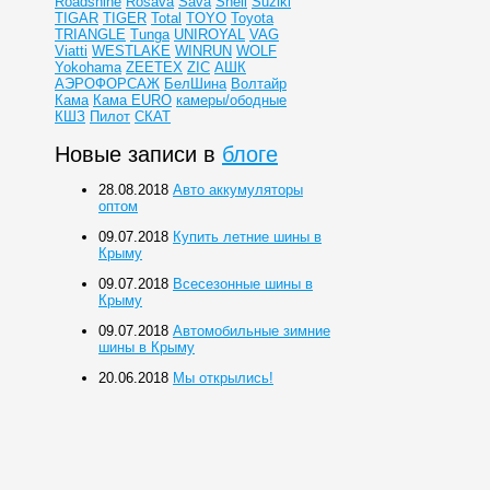
Roadshine
Rosava
Sava
Shell
Suziki
TIGAR
TIGER
Total
TOYO
Toyota
TRIANGLE
Tunga
UNIROYAL
VAG
Viatti
WESTLAKE
WINRUN
WOLF
Yokohama
ZEETEX
ZIC
АШК
АЭРОФОРСАЖ
БелШина
Волтайр
Кама
Кама EURO
камеры/ободные
КШЗ
Пилот
СКАТ
Новые записи в
блоге
28.08.2018
Авто аккумуляторы
оптом
09.07.2018
Купить летние шины в
Крыму
09.07.2018
Всесезонные шины в
Крыму
09.07.2018
Автомобильные зимние
шины в Крыму
20.06.2018
Мы открылись!