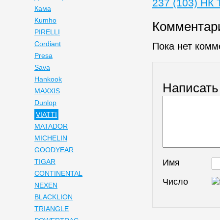
237 (103) НК
Кама
Kumho
Комментар
PIRELLI
Cordiant
Пока нет комм
Presa
Sava
Hankook
Написать
MAXXIS
Dunlop
VIATTI
MATADOR
MICHELIN
GOODYEAR
Имя
TIGAR
CONTINENTAL
Число
NEXEN
BLACKLION
TRIANGLE