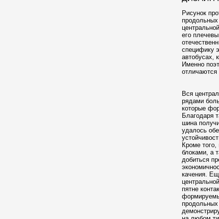
Рисунок про
продольных 
центральной
его плечевы
отечественн
специфику 
автобусах, 
Именно поэт
отличаются
Вся централ
рядами боль
которые фо
Благодаря т
шина получи
удалось об
устойчивост
Кроме того,
блоками, а 
добиться пр
экономичнос
качения. Ещ
центральной
пятне конта
формируемы
продольных 
демонстриру
на любом ти