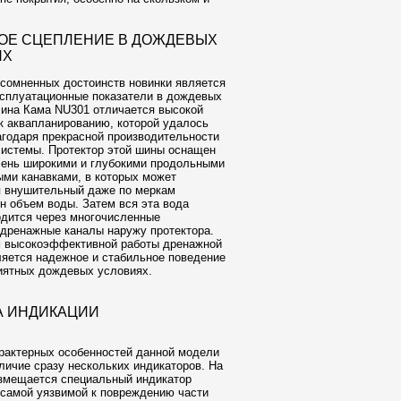
ОЕ СЦЕПЛЕНИЕ В ДОЖДЕВЫХ
ЯХ
сомненных достоинств новинки является
сплуатационные показатели в дождевых
ина Кама NU301 отличается высокой
к аквапланированию, которой удалось
агодаря прекрасной производительности
истемы. Протектор этой шины оснащен
чень широкими и глубокими продольными
ми канавками, в которых может
я внушительный даже по меркам
н объем воды. Затем вся эта вода
дится через многочисленные
дренажные каналы наружу протектора.
м высокоэффективной работы дренажной
яется надежное и стабильное поведение
иятных дождевых условиях.
А ИНДИКАЦИИ
рактерных особенностей данной модели
личие сразу нескольких индикаторов. На
змещается специальный индикатор
 самой уязвимой к повреждению части