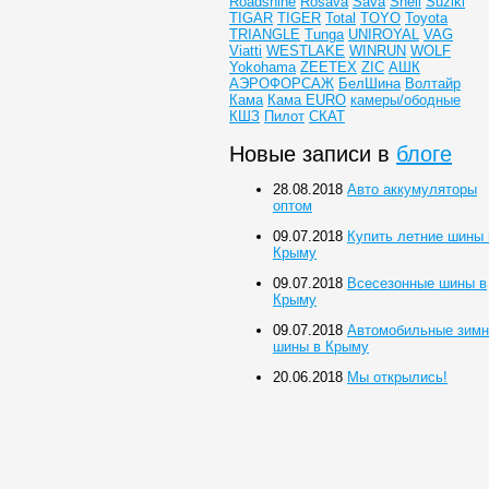
Roadshine
Rosava
Sava
Shell
Suziki
TIGAR
TIGER
Total
TOYO
Toyota
TRIANGLE
Tunga
UNIROYAL
VAG
Viatti
WESTLAKE
WINRUN
WOLF
Yokohama
ZEETEX
ZIC
АШК
АЭРОФОРСАЖ
БелШина
Волтайр
Кама
Кама EURO
камеры/ободные
КШЗ
Пилот
СКАТ
Новые записи в
блоге
28.08.2018
Авто аккумуляторы
оптом
09.07.2018
Купить летние шины 
Крыму
09.07.2018
Всесезонные шины в
Крыму
09.07.2018
Автомобильные зимн
шины в Крыму
20.06.2018
Мы открылись!