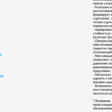
низкое сопр
- Большое к
расположенн
формирует 
сцепления, 
тягово-сцеп
поверхности
- Армирова
стойкостью 
включая про
- Прекрасна
обеспечивае
грамотно пр
отличающей
в
- Массивные
позволяют 
давление по
равномерный
продлевает
- Несколько
ие
оценить сте
боковин шин
- Возможнос
восстановле
несколько р
* Внимание:
происхожде
обозначени