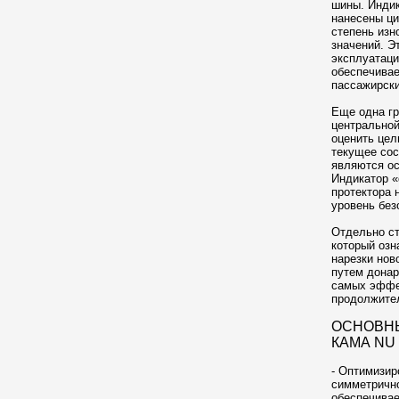
шины. Индик
нанесены ци
степень изн
значений. Э
эксплуатац
обеспечивае
пассажирски
Еще одна гр
центральной
оценить цел
текущее сос
являются ос
Индикатор «
протектора 
уровень без
Отдельно ст
который озн
нарезки нов
путем донар
самых эффе
продолжител
ОСНОВН
КАМА NU 
- Оптимизир
симметрично
обеспечивае