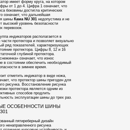
атор имеет форму круга, на котором
фры от 1 до 4. Цифра 1 означает, что
оса боковины достигла критических
то означает, что дальнейшая
ия шины
Кама NU 301
недопустима и не
т высокий уровень безопасности
х перевозок.
уппа индикаторов располагается в
 части протектора и позволяет визуально
ый ряд показателей, характеризующих
тояние протектора. Цифры 8, 12 и 16
таточной глубиной протектора.
снежинка» означает, что износ
не в состоянии обеспечить необходимый
опасности в зимнее время.
оит отметить индикатор в виде ножа,
ачает, что протектор шины пригоден для
ого рисунка. Восстановление рисунка
езки протектора является одним из
ктивных способов продлить
ьность эксплуатации шины до трех раз.
ЫЕ ОСОБЕННОСТИ ШИНЫ
301
ованный пятиреберный дизайн
го ненаправленного рисунка
т отличную курсовую устойчивость и