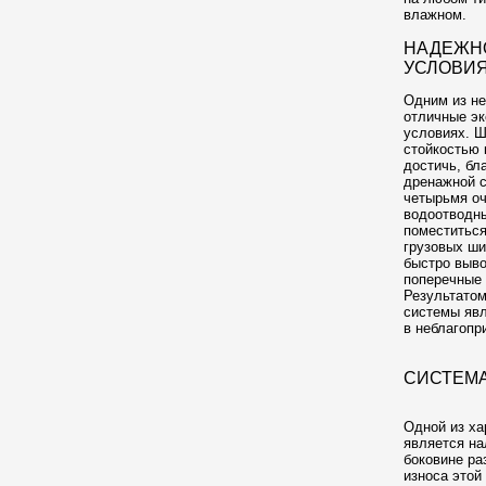
влажном.
НАДЕЖН
УСЛОВИ
Одним из не
отличные эк
условиях. Ш
стойкостью 
достичь, бл
дренажной с
четырьмя о
водоотводны
поместитьс
грузовых ши
быстро выво
поперечные 
Результато
системы явл
в неблагопр
СИСТЕМ
Одной из ха
является на
боковине ра
износа этой