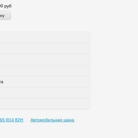
90
руб
та
65 R14 82H
Автомобильная шина