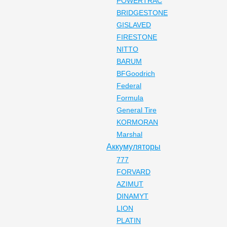
POWERTRAC
BRIDGESTONE
GISLAVED
FIRESTONE
NITTO
BARUM
BFGoodrich
Federal
Formula
General Tire
KORMORAN
Marshal
Аккумуляторы
777
FORVARD
AZIMUT
DINAMYT
LION
PLATIN