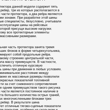
тектора данной модели содержит пять
ребер, три из которых располагаются в
 части протектора, а два ребра являются
ми зонами. При разработке этой шины
ые специалисты, безусловно, учитывали
эксплуатации шины на рейсовых
которой присущи высокие нагрузки.
ому все протекторные элементы
 массивными размерами.
ьная часть протектора занята тремя
ших блоков в форме четырехугольника,
рмируют собой продольные ребра.
акому строению центральной части,
ла массу преимуществ. В частности,
еспечить отличную курсовую
ь шины при движении в любых условиях.
 минимальное расстояние между
также их массивные размеры позволили
екрасных показателей топливной
ти за счет сниженного сопротивления
е одним преимуществом такого рисунка
 части является постоянное наличие в
кта большого количества острых граней,
х многочисленными блоками трех
ребер. В результате шина
ет отличные тягово-сцепные показатели
пе покрытия, особенно на скользком и