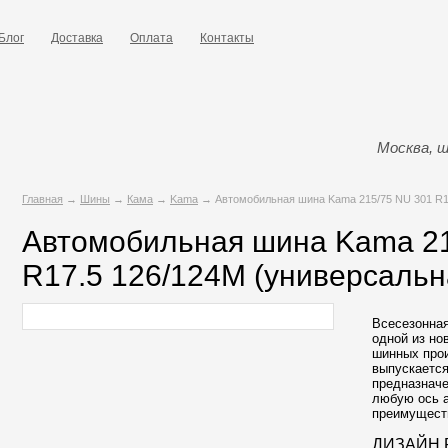
Блог
Доставка
Оплата
Контакты
Москва, ш
Главная
→
Шины
→
Кама
→
Kama
→ Автомобильная шина Kama 215/75 NU 301 R17
Автомобильная шина Kama 21
R17.5 126/124M (универсальн
Всесезонная
одной из но
шинных про
выпускается
предназначе
любую ось 
преимуществ
ДИЗАЙН 