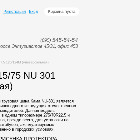
Корзина пуста
Регистрация
Вход
545-54-54
(095)
оссе Энтузиастов 45/31, офис 453
.5 126/124M (универсальная)
5/75 NU 301
ая)
 грузовая шина Кама NU-301 является
винок одного из ведущих отечественных
изводителей. Данная модель
 в одном типоразмере 275/70R22,5 и
на, прежде всего, для установки на
автобусов, эксплуатируемых
енно в городских условиях.
РИСУНКА ПРОТЕКТОРА