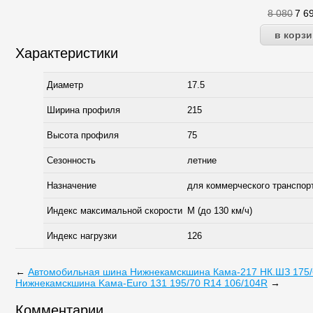
8 080
7 6
Характеристики
Диаметр
17.5
Ширина профиля
215
Высота профиля
75
Сезонность
летние
Назначение
для коммерческого транспор
Индекс максимальной скорости
M (до 130 км/ч)
Индекс нагрузки
126
←
Автомобильная шина Нижнекамскшина Кама-217 НК.ШЗ 175/
Нижнекамскшина Kама-Euro 131 195/70 R14 106/104R
→
Комментарии