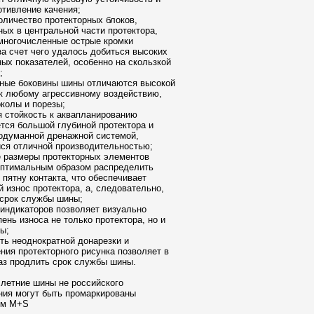
отивление качения;
оличество протекторных блоков,
ых в центральной части протектора,
многочисленные острые кромки
за счет чего удалось добиться высоких
ных показателей, особенно на скользкой
;
нные боковины шины отличаются высокой
к любому агрессивному воздействию,
колы и порезы;
я стойкость к аквапланированию
тся большой глубиной протектора и
одуманной дренажной системой,
ся отличной производительностью;
 размеры протекторных элементов
оптимальным образом распределить
 пятну контакта, что обеспечивает
 износ протектора, а, следовательно,
 срок службы шины;
 индикаторов позволяет визуально
пень износа не только протектора, но и
ы;
ть неоднократной донарезки и
ния протекторного рисунка позволяет в
аз продлить срок службы шины.
 летние шины не российского
ния могут быть промаркированы
ем M+S