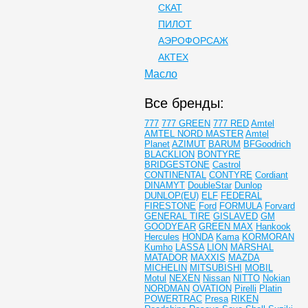
СКАТ
ПИЛОТ
АЭРОФОРСАЖ
АКТЕХ
Масло
Все бренды:
777
777 GREEN
777 RED
Amtel
AMTEL NORD MASTER
Amtel
Planet
AZIMUT
BARUM
BFGoodrich
BLACKLION
BONTYRE
BRIDGESTONE
Castrol
CONTINENTAL
CONTYRE
Cordiant
DINAMYT
DoubleStar
Dunlop
DUNLOP(EU)
ELF
FEDERAL
FIRESTONE
Ford
FORMULA
Forvard
GENERAL TIRE
GISLAVED
GM
GOODYEAR
GREEN MAX
Hankook
Hercules
HONDA
Kama
KORMORAN
Kumho
LASSA
LION
MARSHAL
MATADOR
MAXXIS
MAZDA
MICHELIN
MITSUBISHI
MOBIL
Motul
NEXEN
Nissan
NITTO
Nokian
NORDMAN
OVATION
Pirelli
Platin
POWERTRAC
Presa
RIKEN