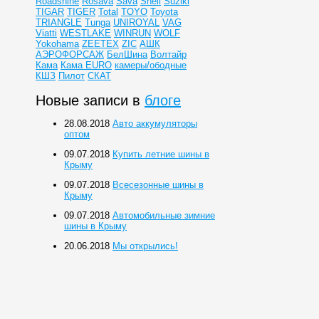
Roadshine
Rosava
Sava
Shell
Suziki
TIGAR
TIGER
Total
TOYO
Toyota
TRIANGLE
Tunga
UNIROYAL
VAG
Viatti
WESTLAKE
WINRUN
WOLF
Yokohama
ZEETEX
ZIC
АШК
АЭРОФОРСАЖ
БелШина
Волтайр
Кама
Кама EURO
камеры/ободные
КШЗ
Пилот
СКАТ
Новые записи в
блоге
28.08.2018
Авто аккумуляторы
оптом
09.07.2018
Купить летние шины в
Крыму
09.07.2018
Всесезонные шины в
Крыму
09.07.2018
Автомобильные зимние
шины в Крыму
20.06.2018
Мы открылись!