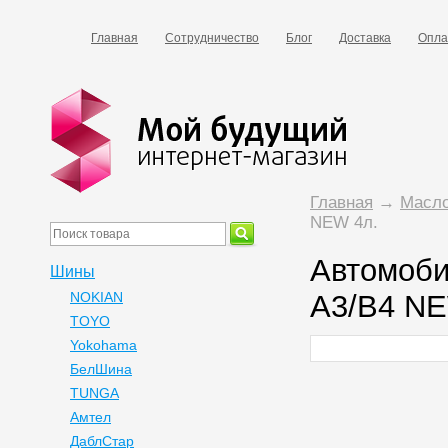
Главная
Сотрудничество
Блог
Доставка
Опла
Главная
→
Масл
NEW 4л.
Автомоби
Шины
NOKIAN
А3/В4 NE
TOYO
Yokohama
БелШина
TUNGA
Амтел
ДаблСтар