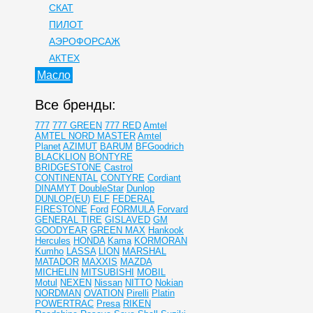
СКАТ
ПИЛОТ
АЭРОФОРСАЖ
АКТЕХ
Масло
Все бренды:
777
777 GREEN
777 RED
Amtel
AMTEL NORD MASTER
Amtel
Planet
AZIMUT
BARUM
BFGoodrich
BLACKLION
BONTYRE
BRIDGESTONE
Castrol
CONTINENTAL
CONTYRE
Cordiant
DINAMYT
DoubleStar
Dunlop
DUNLOP(EU)
ELF
FEDERAL
FIRESTONE
Ford
FORMULA
Forvard
GENERAL TIRE
GISLAVED
GM
GOODYEAR
GREEN MAX
Hankook
Hercules
HONDA
Kama
KORMORAN
Kumho
LASSA
LION
MARSHAL
MATADOR
MAXXIS
MAZDA
MICHELIN
MITSUBISHI
MOBIL
Motul
NEXEN
Nissan
NITTO
Nokian
NORDMAN
OVATION
Pirelli
Platin
POWERTRAC
Presa
RIKEN