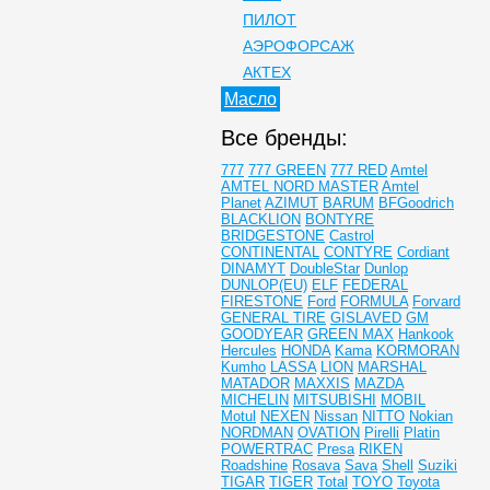
ПИЛОТ
АЭРОФОРСАЖ
АКТЕХ
Масло
Все бренды:
777
777 GREEN
777 RED
Amtel
AMTEL NORD MASTER
Amtel
Planet
AZIMUT
BARUM
BFGoodrich
BLACKLION
BONTYRE
BRIDGESTONE
Castrol
CONTINENTAL
CONTYRE
Cordiant
DINAMYT
DoubleStar
Dunlop
DUNLOP(EU)
ELF
FEDERAL
FIRESTONE
Ford
FORMULA
Forvard
GENERAL TIRE
GISLAVED
GM
GOODYEAR
GREEN MAX
Hankook
Hercules
HONDA
Kama
KORMORAN
Kumho
LASSA
LION
MARSHAL
MATADOR
MAXXIS
MAZDA
MICHELIN
MITSUBISHI
MOBIL
Motul
NEXEN
Nissan
NITTO
Nokian
NORDMAN
OVATION
Pirelli
Platin
POWERTRAC
Presa
RIKEN
Roadshine
Rosava
Sava
Shell
Suziki
TIGAR
TIGER
Total
TOYO
Toyota