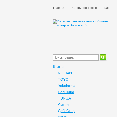
Главная
Сотрудничество
Блог
Шины
NOKIAN
TOYO
Yokohama
БелШина
TUNGA
Амтел
ДаблСтар