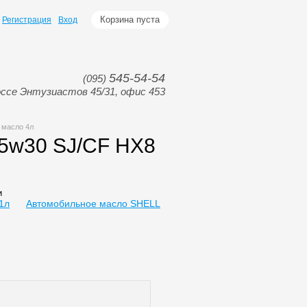
Корзина пуста
Регистрация
Вход
545-54-54
(095)
ссе Энтузиастов 45/31, офис 453
 масло 4л
5w30 SJ/CF HX8
и
1л
Автомобильное масло SHELL