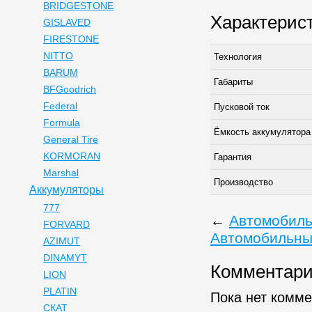
BRIDGESTONE
Характерис
GISLAVED
FIRESTONE
NITTO
Технология
BARUM
Габариты
BFGoodrich
Federal
Пусковой ток
Formula
Ёмкость аккумулятора
General Tire
KORMORAN
Гарантия
Marshal
Производство
Аккумуляторы
777
←
Автомобиль
FORVARD
Автомобильны
AZIMUT
DINAMYT
Комментар
LION
PLATIN
Пока нет комм
СКАТ