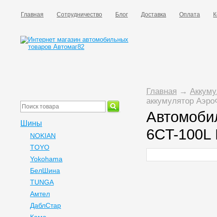
Главная
Сотрудничество
Блог
Доставка
Оплата
К
Главная
→
Аккуму
аккумулятор Аэро
Автомоби
Шины
6CT-100L
NOKIAN
TOYO
Yokohama
БелШина
TUNGA
Амтел
ДаблСтар