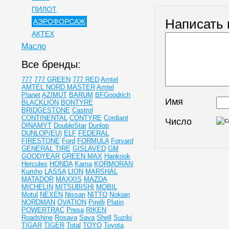
ПИЛОТ
Написать
АЭРОФОРСАЖ
АКТЕХ
Масло
Все бренды:
777
777 GREEN
777 RED
Amtel
AMTEL NORD MASTER
Amtel
Planet
AZIMUT
BARUM
BFGoodrich
Имя
BLACKLION
BONTYRE
BRIDGESTONE
Castrol
CONTINENTAL
CONTYRE
Cordiant
Число
DINAMYT
DoubleStar
Dunlop
DUNLOP(EU)
ELF
FEDERAL
FIRESTONE
Ford
FORMULA
Forvard
GENERAL TIRE
GISLAVED
GM
GOODYEAR
GREEN MAX
Hankook
Hercules
HONDA
Kama
KORMORAN
Kumho
LASSA
LION
MARSHAL
MATADOR
MAXXIS
MAZDA
MICHELIN
MITSUBISHI
MOBIL
Motul
NEXEN
Nissan
NITTO
Nokian
NORDMAN
OVATION
Pirelli
Platin
POWERTRAC
Presa
RIKEN
Roadshine
Rosava
Sava
Shell
Suziki
TIGAR
TIGER
Total
TOYO
Toyota