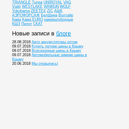
TRIANGLE
Tunga
UNIROYAL
VAG
Viatti
WESTLAKE
WINRUN
WOLF
Yokohama
ZEETEX
ZIC
АШК
АЭРОФОРСАЖ
БелШина
Волтайр
Кама
Кама EURO
камеры/ободные
КШЗ
Пилот
СКАТ
Новые записи в
блоге
28.08.2018
Авто аккумуляторы оптом
09.07.2018
Купить летние шины в Крыму
09.07.2018
Всесезонные шины в Крыму
09.07.2018
Автомобильные зимние шины в
Крыму
20.06.2018
Мы открылись!