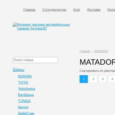
Главная
Сотрудничество
Блог
Доставка
Опла
Главная
→
MATADOR
MATADO
Шины
Сортировать по
умолча
NOKIAN
1
2
3
4
TOYO
Yokohama
БелШина
TUNGA
Амтел
ДаблСтар