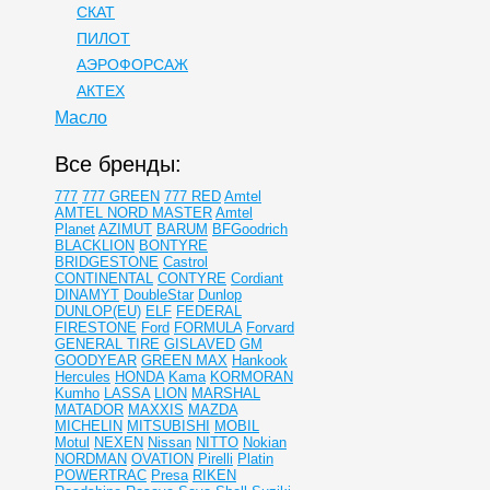
СКАТ
ПИЛОТ
АЭРОФОРСАЖ
АКТЕХ
Масло
Все бренды:
777
777 GREEN
777 RED
Amtel
AMTEL NORD MASTER
Amtel
Planet
AZIMUT
BARUM
BFGoodrich
BLACKLION
BONTYRE
BRIDGESTONE
Castrol
CONTINENTAL
CONTYRE
Cordiant
DINAMYT
DoubleStar
Dunlop
DUNLOP(EU)
ELF
FEDERAL
FIRESTONE
Ford
FORMULA
Forvard
GENERAL TIRE
GISLAVED
GM
GOODYEAR
GREEN MAX
Hankook
Hercules
HONDA
Kama
KORMORAN
Kumho
LASSA
LION
MARSHAL
MATADOR
MAXXIS
MAZDA
MICHELIN
MITSUBISHI
MOBIL
Motul
NEXEN
Nissan
NITTO
Nokian
NORDMAN
OVATION
Pirelli
Platin
POWERTRAC
Presa
RIKEN