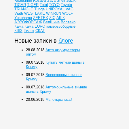
Roadshine
Rosava
Sava
Shell
Suziki
TIGAR
TIGER
Total
TOYO
Toyota
TRIANGLE
Tunga
UNIROYAL
VAG
Viatti
WESTLAKE
WINRUN
WOLF
Yokohama
ZEETEX
ZIC
АШК
АЭРОФОРСАЖ
БелШина
Волтайр
Кама
Кама EURO
камеры/ободные
КШЗ
Пилот
СКАТ
Новые записи в
блоге
28.08.2018
Авто аккумуляторы
оптом
09.07.2018
Купить летние шины в
Крыму
09.07.2018
Всесезонные шины в
Крыму
09.07.2018
Автомобильные зимние
шины в Крыму
20.06.2018
Мы открылись!