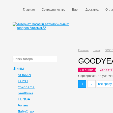
Главная
Сотрудничество
Блог
Доставка
Опла
Главная
→
Шины
→
GOOD
GOODYE
Шины
Все бренды
GOODYE
NOKIAN
Сортировать по
умолча
TOYO
1
2
все сразу
Yokohama
БелШина
TUNGA
Амтел
ДаблСтар