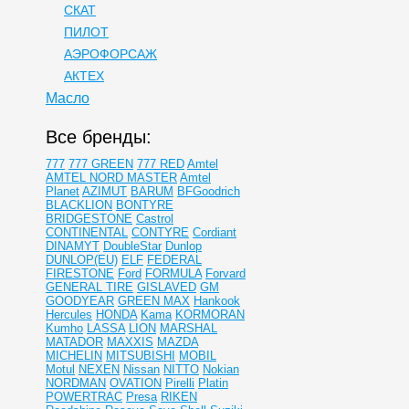
СКАТ
ПИЛОТ
АЭРОФОРСАЖ
АКТЕХ
Масло
Все бренды:
777
777 GREEN
777 RED
Amtel
AMTEL NORD MASTER
Amtel
Planet
AZIMUT
BARUM
BFGoodrich
BLACKLION
BONTYRE
BRIDGESTONE
Castrol
CONTINENTAL
CONTYRE
Cordiant
DINAMYT
DoubleStar
Dunlop
DUNLOP(EU)
ELF
FEDERAL
FIRESTONE
Ford
FORMULA
Forvard
GENERAL TIRE
GISLAVED
GM
GOODYEAR
GREEN MAX
Hankook
Hercules
HONDA
Kama
KORMORAN
Kumho
LASSA
LION
MARSHAL
MATADOR
MAXXIS
MAZDA
MICHELIN
MITSUBISHI
MOBIL
Motul
NEXEN
Nissan
NITTO
Nokian
NORDMAN
OVATION
Pirelli
Platin
POWERTRAC
Presa
RIKEN