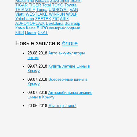
Roadshine
Rosava
Sava
Shell
Suziki
TIGAR
TIGER
Total
TOYO
Toyota
TRIANGLE
Tunga
UNIROYAL
VAG
Viatti
WESTLAKE
WINRUN
WOLF
Yokohama
ZEETEX
ZIC
АШК
АЭРОФОРСАЖ
БелШина
Волтайр
Кама
Кама EURO
камеры/ободные
КШЗ
Пилот
СКАТ
Новые записи в
блоге
28.08.2018
Авто аккумуляторы
оптом
09.07.2018
Купить летние шины в
Крыму
09.07.2018
Всесезонные шины в
Крыму
09.07.2018
Автомобильные зимние
шины в Крыму
20.06.2018
Мы открылись!