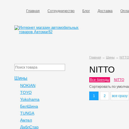
Главная
Сотрудничество
Блог
Доставка
Опла
Главная
→
Шины
→
NITT
NITTO
Шины
Все бренды
NITTO
NOKIAN
Сортировать по
умолча
TOYO
1
2
все сразу
Yokohama
БелШина
TUNGA
Амтел
ДаблСтар