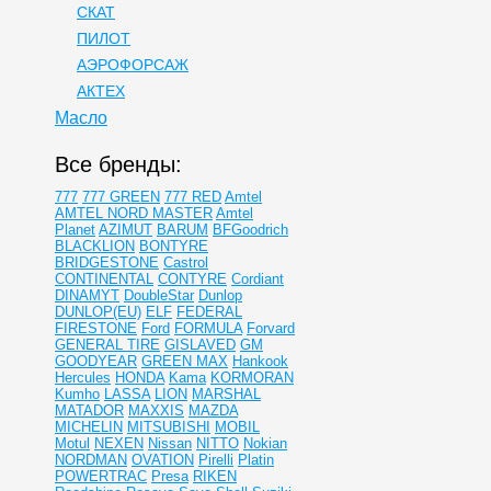
СКАТ
ПИЛОТ
АЭРОФОРСАЖ
АКТЕХ
Масло
Все бренды:
777
777 GREEN
777 RED
Amtel
AMTEL NORD MASTER
Amtel
Planet
AZIMUT
BARUM
BFGoodrich
BLACKLION
BONTYRE
BRIDGESTONE
Castrol
CONTINENTAL
CONTYRE
Cordiant
DINAMYT
DoubleStar
Dunlop
DUNLOP(EU)
ELF
FEDERAL
FIRESTONE
Ford
FORMULA
Forvard
GENERAL TIRE
GISLAVED
GM
GOODYEAR
GREEN MAX
Hankook
Hercules
HONDA
Kama
KORMORAN
Kumho
LASSA
LION
MARSHAL
MATADOR
MAXXIS
MAZDA
MICHELIN
MITSUBISHI
MOBIL
Motul
NEXEN
Nissan
NITTO
Nokian
NORDMAN
OVATION
Pirelli
Platin
POWERTRAC
Presa
RIKEN