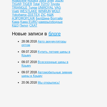
Roadshine
Rosava
Sava
Shell
Suziki
TIGAR
TIGER
Total
TOYO
Toyota
TRIANGLE
Tunga
UNIROYAL
VAG
Viatti
WESTLAKE
WINRUN
WOLF
Yokohama
ZEETEX
ZIC
АШК
АЭРОФОРСАЖ
БелШина
Волтайр
Кама
Кама EURO
камеры/ободные
КШЗ
Пилот
СКАТ
Новые записи в
блоге
28.08.2018
Авто аккумуляторы
оптом
09.07.2018
Купить летние шины в
Крыму
09.07.2018
Всесезонные шины в
Крыму
09.07.2018
Автомобильные зимние
шины в Крыму
20.06.2018
Мы открылись!